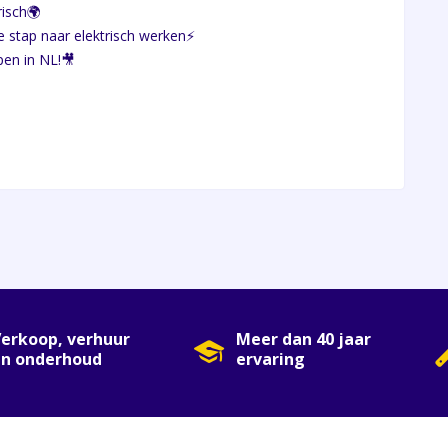
risch🌍
Locatie Culemborg, centraal in
stap naar elektrisch werken⚡
Nederland
pen in NL!🎥
Groot magazijn met veel op voorraad
Gespecialiseerd in Kooiaap, Moffett,
Terberg & Palfinger
Een begrip in de transport wereld
Contact opnemen
Aanmelden nieuwsbrief
erkoop, verhuur
Meer dan 40 jaar
en onderhoud
ervaring