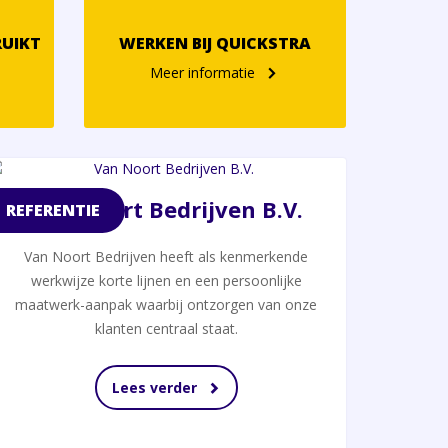
RUIKT
WERKEN BIJ QUICKSTRA
Meer informatie
Van Noort Bedrijven B.V.
REFERENTIE
Van Noort Bedrijven heeft als kenmerkende
werkwijze korte lijnen en een persoonlijke
maatwerk-aanpak waarbij ontzorgen van onze
klanten centraal staat.
Lees verder