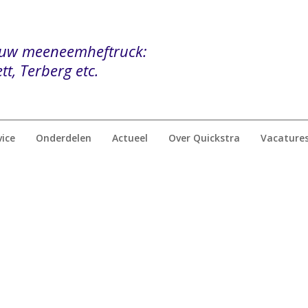
r uw meeneemheftruck:
tt, Terberg etc.
vice
Onderdelen
Actueel
Over Quickstra
Vacature