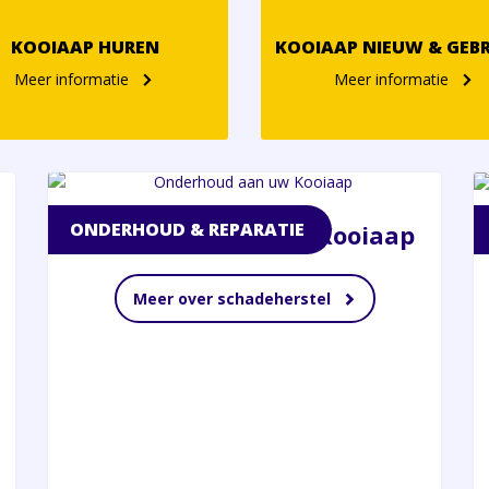
4-weg
KOOIAAP HUREN
KOOIAAP NIEUW & GEB
Hydraulische vorkverstelling
Meer informatie
Meer informatie
Eye-catcher
Van kleine
Aanmelden
Meer info
reparaties
terwijl uw
ONDERHOUD & REPARATIE
Onderhoud aan uw Kooiaap
wacht tot
Meer over schadeherstel
complete
revisies
Kennis van oude & de allernieuwste