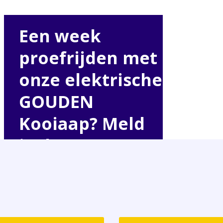
Een week
proefrijden met
onze elektrische
GOUDEN
Kooiaap? Meld
je dan nu aan!
Duurzaam
Geluidloos